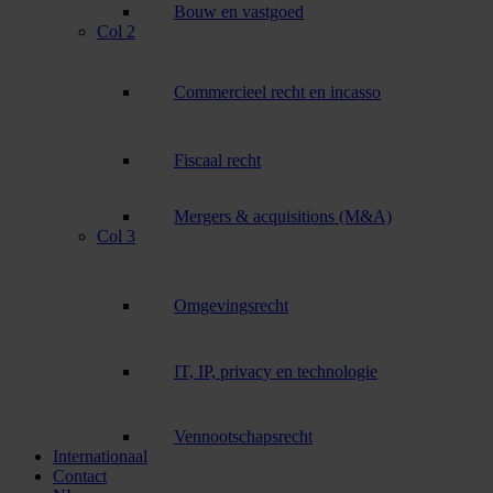
Bouw en vastgoed
Col 2
Commercieel recht en incasso
Fiscaal recht
Mergers & acquisitions (M&A)
Col 3
Omgevingsrecht
IT, IP, privacy en technologie
Vennootschapsrecht
Internationaal
Contact