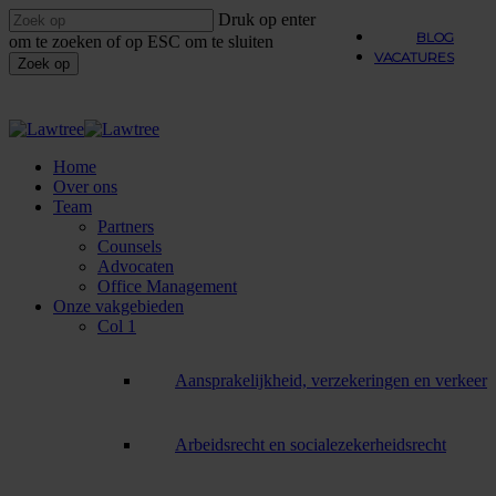
Overslaan
Druk op enter
naar
BLOG
om te zoeken of op ESC om te sluiten
hoofdinhoud
VACATURES
Zoek op
Sluiten
Zoeken
Menu
Home
Over ons
Team
Partners
Counsels
Advocaten
Office Management
Onze vakgebieden
Col 1
Aansprakelijkheid, verzekeringen en verkeer
Arbeidsrecht en socialezekerheidsrecht