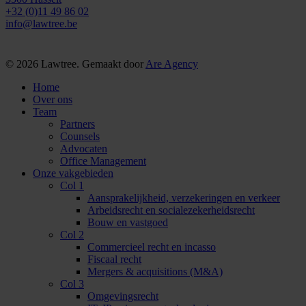
+32 (0)11 49 86 02
info@lawtree.be
© 2026 Lawtree. Gemaakt door
Are Agency
Menu
Home
sluiten
Over ons
Team
Partners
Counsels
Advocaten
Office Management
Onze vakgebieden
Col 1
Aansprakelijkheid, verzekeringen en verkeer
Arbeidsrecht en socialezekerheidsrecht
Bouw en vastgoed
Col 2
Commercieel recht en incasso
Fiscaal recht
Mergers & acquisitions (M&A)
Col 3
Omgevingsrecht