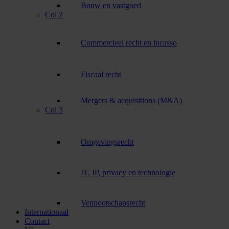
Bouw en vastgoed
Col 2
Commercieel recht en incasso
Fiscaal recht
Mergers & acquisitions (M&A)
Col 3
Omgevingsrecht
IT, IP, privacy en technologie
Vennootschapsrecht
Internationaal
Contact