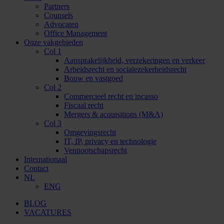
Partners
Counsels
Advocaten
Office Management
Onze vakgebieden
Col 1
Aansprakelijkheid, verzekeringen en verkeer
Arbeidsrecht en socialezekerheidsrecht
Bouw en vastgoed
Col 2
Commercieel recht en incasso
Fiscaal recht
Mergers & acquisitions (M&A)
Col 3
Omgevingsrecht
IT, IP, privacy en technologie
Vennootschapsrecht
Internationaal
Contact
NL
ENG
BLOG
VACATURES