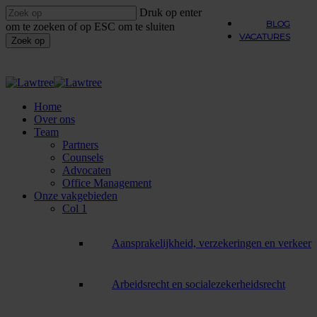
Overslaan
Druk op enter
naar
BLOG
om te zoeken of op ESC om te sluiten
hoofdinhoud
VACATURES
Zoek op
Sluiten
Zoeken
Menu
Home
Over ons
Team
Partners
Counsels
Advocaten
Office Management
Onze vakgebieden
Col 1
Aansprakelijkheid, verzekeringen en verkeer
Arbeidsrecht en socialezekerheidsrecht