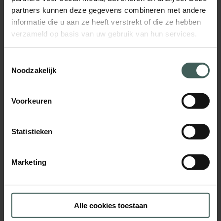
partners kunnen deze gegevens combineren met andere
Procedure
informatie die u aan ze heeft verstrekt of die ze hebben
Spreken wij jou aan en ben je
geïnteresseerd in deze vacature, stuur dan
verzameld op basis van uw gebruik van hun services.
zo snel mogelijk jouw cv en motivatiebrief
door naar
hr@lawtree.be
. Wij zorgen
uiteraard voor een discrete verwerking van
Toestemmingsselectie
jouw sollicitatie.
Noodzakelijk
Voor vragen kan je ons steeds bereiken op
het nummer
03/345.35.05
.
Voorkeuren
Statistieken
Naam
*
Marketing
Voornaam
Achternaam
Alle cookies toestaan
E-mailadres
*